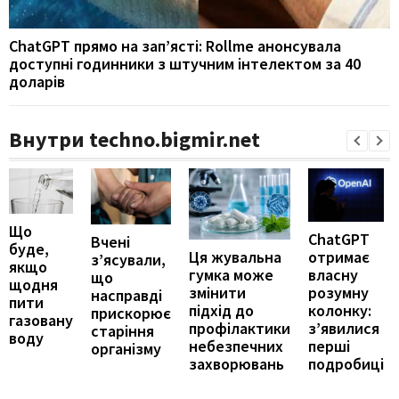
ChatGPT прямо на зап’ясті: Rollme анонсувала
доступні годинники з штучним інтелектом за 40
доларів
Внутри techno.bigmir.net
Що
ChatGPT
Вчені
буде,
отримає
Ця жувальна
з’ясували,
якщо
власну
гумка може
що
щодня
розумну
змінити
насправді
пити
колонку:
підхід до
прискорює
газовану
з’явилися
профілактики
старіння
воду
перші
небезпечних
організму
подробиці
захворювань