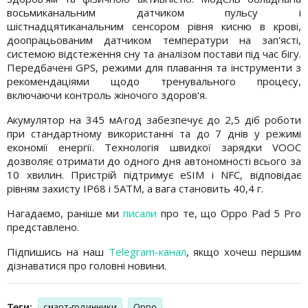
восьмиканальним датчиком пульсу і
шістнадцятиканальним сенсором рівня кисню в крові,
доопрацьованим датчиком температури на зап'ясті,
системою відстеження сну та аналізом постави під час бігу.
Передбачені GPS, режими для плавання та інструменти з
рекомендаціями щодо тренувального процесу,
включаючи контроль жіночого здоров'я.
Акумулятор на 345 мА·год забезпечує до 2,5 діб роботи
при стандартному використанні та до 7 днів у режимі
економії енергії. Технологія швидкої зарядки VOOC
дозволяє отримати до одного дня автономності всього за
10 хвилин. Пристрій підтримує eSIM і NFC, відповідає
рівням захисту IP68 і 5ATM, а вага становить 40,4 г.
Нагадаємо, раніше ми
писали
про те, що Oppo Pad 5 Pro
представлено.
Підпишись на наш
Telegram-канал
, якщо хочеш першим
дізнаватися про головні новини.
Теги:
смарт-годинники
Oppo