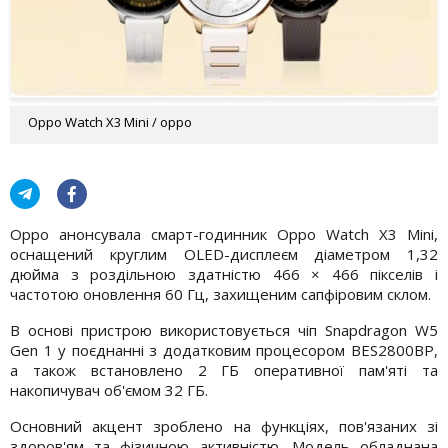
Oppo Watch X3 Mini / oppo
Oppo анонсувала смарт-годинник Oppo Watch X3 Mini,
оснащений круглим OLED-дисплеєм діаметром 1,32
дюйма з роздільною здатністю 466 × 466 пікселів і
частотою оновлення 60 Гц, захищеним сапфіровим склом.
В основі пристрою використовується чіп Snapdragon W5
Gen 1 у поєднанні з додатковим процесором BES2800BP,
а також встановлено 2 ГБ оперативної пам'яті та
накопичувач об'ємом 32 ГБ.
Основний акцент зроблено на функціях, пов'язаних зі
здоров'ям та фізичною активністю. Модель обладнана