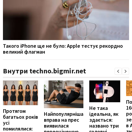
Такого iPhone ще не було: Apple тестує рекордно
великий флагман
Внутри techno.bigmir.net
П
16
Не така
Протягом
ро
ідеальна, як
Найпопулярніша
багатьох років
зе
здається:
вправа на прес
усі
в 
названо три
виявилася
помилялися:
з
головні
переоціненою