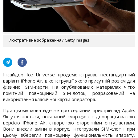
Ілюстративне зображення / Getty Images
Інсайдер Ice Universe продемонстрував нестандартний
варіант iPhone Air, в конструкції якого присутній роз'єм для
фізичної SIM-карти. На опублікованих матеріалах чітко
помітний повноцінний SIM-лоток, розрахований на
використання класичної карти оператора.
При цьому мова йде не про серійний пристрій від Apple.
Як уточнюється, показаний смартфон є доопрацьованою
версією iPhone Air, створеною сторонніми ентузіастами.
Вони внесли зміни в корпус, інтегрували SIM-слот і при
цьому зберегли повноцінну функціональність апарату,