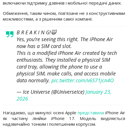
включаючи підтримку дзвінків і мобільної передачі даних.
Обмеження, таким чином, пов'язане не з конструктивними
можливостями, а з рішенням самої компанії.
B R E A K I N G!🙀
Yes, you’re seeing this right. The iPhone Air
now has a SIM card slot.
This is a modified iPhone Air created by tech
enthusiasts. They installed a physical SIM
card tray, allowing the phone to use a
physical SIM, make calls, and access mobile
data normally.
pic.twitter.com/v6S71jcn4O
— Ice Universe (@UniverseIce)
January 23,
2026
Нагадаємо, що минулої осені Apple
представила
iPhone Air
як частину лінійки iPhone 17. Модель виділяється
надзвичайно тонким і полегшеним корпусом.