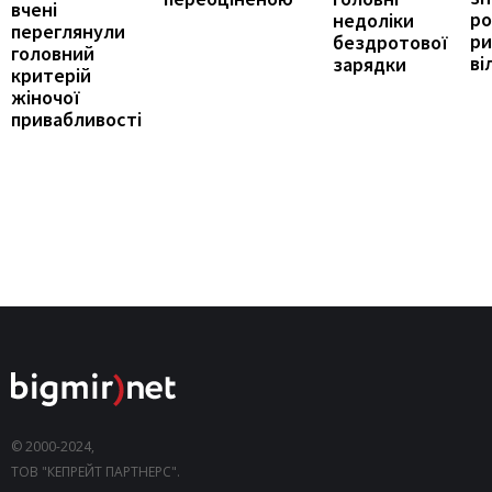
вчені
ро
недоліки
переглянули
ри
бездротової
головний
ві
зарядки
критерій
жіночої
привабливості
© 2000-2024,
ТОВ "КЕПРЕЙТ ПАРТНЕРС".