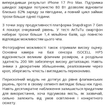
випередивши результат iPhone 17 Pro Max. Підтримка
швидкої зарядки потужністю 80 Вт дозволяє відновити
близько 62% заряду за півгодини, а повний цикл займає
трохи більше однієї години.
З точки зору продуктивності платформа Snapdragon 7 Gen
4 показує очікуваний рівень. У тесті AnTuTu смартфон
набирає трохи більше 1,4 мільйона балів, що повністю
відповідає можливостям цього чіпа.
Фотографічні можливості також отримали високу оцінку.
Основна камера на базі сенсора ISOCELL HP5
відрізняється великим фізичним розміром, а роздільна
здатність 200 Мп забезпечує високу деталізацію. Навіть
знімки з двократним збільшенням, реалізованим через
кроп, зберігають чіткість і виглядають переконливо.
Перископний модуль не дотягує до рівня флагманських
рішень, проте в своєму сегменті виглядає більш ніж гідно.
Навіть десятикратне наближення залишається придатним
для використання, хоча підсумкова якість, як зазвичай,
сильно залежить від умов освітлення і конкретного
сюжету.