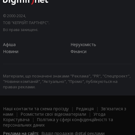
© 2000-2024,
ТОВ "КЕПРЕЙТ ПАРТНЕРС".
Всі права захищені.
Афіша
Нерухомість
Новини
Фінанси
Матеріали, що позначені знаками "Реклама", "PR", "Спецпроект",
"Новини компаній", "Актуально", "Промо", публікуються на
правах реклами.
Наші контакти та схема проїзду
|
Редакція
|
Зв'язатися з
нами
|
Розмістити свої відеоматеріали
|
Угода
Користувача
|
Політика у сфері конфіденційності та
персональних даних
Реклама на сайті:
Відділ продажів digital реклами