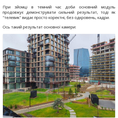
При зйомці в темний час доби основний модуль
продовжує демонструвати сильний результат, тоді як
"телевик" видає просто коректні, без одкровень, кадри.
Ось такий результат основної камери: