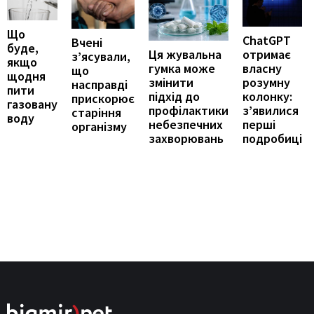
Що
ChatGPT
Вчені
буде,
отримає
Ця жувальна
з’ясували,
якщо
власну
гумка може
що
щодня
розумну
змінити
насправді
пити
колонку:
підхід до
прискорює
газовану
з’явилися
профілактики
старіння
воду
перші
небезпечних
організму
подробиці
захворювань