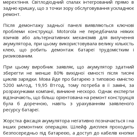
мерехтіння. Світлодіодний спалах інтегрований прямо в
задню кришку, що з точки зору обслуговування ускладнює
ремонт.
Після демонтажу задньої панелі виявляються ключові
проблеми конструкції. Motorola не передбачила ніяких
язичків або альтернативних механізмів для вилучення
акумулятора, при цьому використовувала велику кількість
клею, що робить демонтаж батареї трудомістким і
ризикованим.
При цьому виробник заявляє, що акумулятор здатний
зберегти не менше 80% вихідної ємності після тисячі
циклів зарядки. Мова йде про батарею з типовою ємністю
5200 мА·год, 19,95 Вт·год, тому потреба в її заміні, за
розрахунками компанії, виникне нескоро. Однак експерти
відзначають, що більш орієнтована на ремонт конструкція
була б доречною, навіть з урахуванням заявленого
ресурсу батареї.
Жорстка фіксація акумулятора негативно позначається і на
інших ремонтних операціях. Шлейф дисплея проходить
безпосередньо під батареєю, а доступ до кабелів кнопки