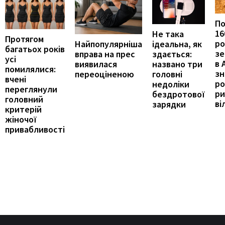
П
16
Не така
Протягом
ро
ідеальна, як
Найпопулярніша
багатьох років
зе
здається:
вправа на прес
усі
в 
названо три
виявилася
помилялися:
з
головні
переоціненою
вчені
ро
недоліки
переглянули
ри
бездротової
головний
ві
зарядки
критерій
жіночої
привабливості