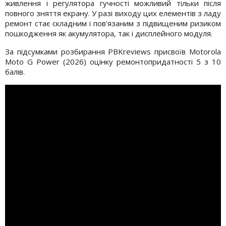
живлення і регулятора гучності можливий тільки після
повного зняття екрану. У разі виходу цих елементів з ладу
ремонт стає складним і пов'язаним з підвищеним ризиком
пошкодження як акумулятора, так і дисплейного модуля.
За підсумками розбирання PBKreviews присвоїв Motorola
Moto G Power (2026) оцінку ремонтопридатності 5 з 10
балів.