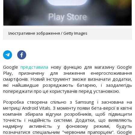
Ілюстративне зображення / Getty Images
Google
представила
нову функцію для магазину Google
Play, призначену для зниження енергоспоживання
смартфонів. Новий інструмент зможе визначати додатки,
які найшвидше розряджають батарею, і заздалегідь
попереджати про це користувачів перед установкою.
Розробка створена спільно з Samsung і заснована на
метриці Android Vitals. З моменту появи бета-версії в квітні
компанія збирала відгуки розробників, щоб підвищити
точність і надійність системи. Додатки, що виявляють
надмірну активність у фоновому режимі, будуть
позначатися спеціальним "червоним прапорцем". Google