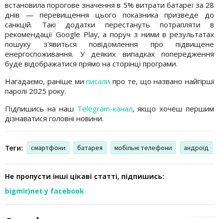
встановила порогове значення в 5% витрати батареї за 28
днів — перевищення цього показника призведе до
санкцій. Такі додатки перестануть потрапляти в
рекомендації Google Play, а поруч з ними в результатах
пошуку з'явиться повідомлення про підвищене
енергоспоживання. У деяких випадках попередження
буде відображатися прямо на сторінці програми.
Нагадаємо, раніше ми
писали
про те, що названо найгірші
паролі 2025 року.
Підпишись на наш
Telegram-канал
, якщо хочеш першим
дізнаватися головні новини.
Теги:
смартфони
батарея
мобільні телефони
андроїд
Не пропусти інші цікаві статті, підпишись:
bigmir)net у facebook