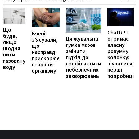
Що
ChatGPT
Вчені
буде,
отримає
Ця жувальна
з’ясували,
якщо
власну
гумка може
що
щодня
розумну
змінити
насправді
пити
колонку:
підхід до
прискорює
газовану
з’явилися
профілактики
старіння
воду
перші
небезпечних
організму
подробиці
захворювань