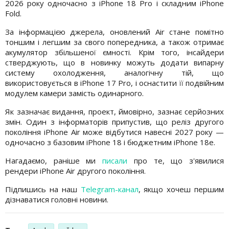
2026 року одночасно з iPhone 18 Pro і складним iPhone
Fold.
За інформацією джерела, оновлений Air стане помітно
тоншим і легшим за свого попередника, а також отримає
акумулятор збільшеної ємності. Крім того, інсайдери
стверджують, що в новинку можуть додати випарну
систему охолодження, аналогічну тій, що
використовується в iPhone 17 Pro, і оснастити її подвійним
модулем камери замість одинарного.
Як зазначає видання, проект, ймовірно, зазнає серйозних
змін. Один з інформаторів припустив, що реліз другого
покоління iPhone Air може відбутися навесні 2027 року —
одночасно з базовим iPhone 18 і бюджетним iPhone 18e.
Нагадаємо, раніше ми
писали
про те, що з'явилися
рендери iPhone Air другого покоління.
Підпишись на наш
Telegram-канал
, якщо хочеш першим
дізнаватися головні новини.