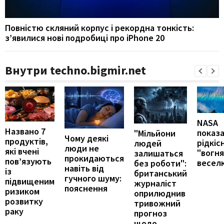
Повністю скляний корпус і рекордна тонкість:
з’явилися нові подробиці про iPhone 20
Внутри techno.bigmir.net
NASA
Названо 7
показ
"Мільйони
Чому деякі
продуктів,
рідкіс
людей
люди не
які вчені
"вогн
залишаться
прокидаються
пов’язують
весел
без роботи":
навіть від
із
британський
гучного шуму:
підвищеним
журналіст
пояснення
ризиком
оприлюднив
розвитку
тривожний
раку
прогноз
щодо