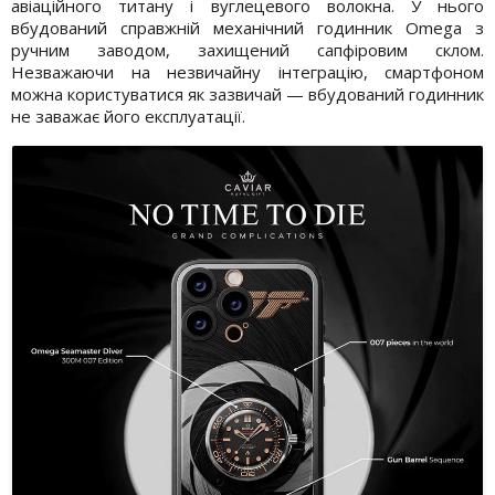
авіаційного титану і вуглецевого волокна. У нього
вбудований справжній механічний годинник Omega з
ручним заводом, захищений сапфіровим склом.
Незважаючи на незвичайну інтеграцію, смартфоном
можна користуватися як зазвичай — вбудований годинник
не заважає його експлуатації.