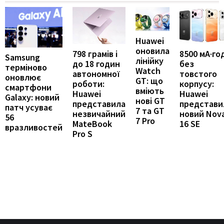
Huawei
оновила
798 грамів і
8500 мА·го
Samsung
лінійку
до 18 годин
без
терміново
Watch
автономної
товстого
оновлює
GT: що
роботи:
корпусу:
смартфони
вміють
Huawei
Huawei
Galaxy: новий
нові GT
представила
представи
патч усуває
7 та GT
незвичайний
новий Nov
56
7 Pro
MateBook
16 SE
вразливостей
Pro S