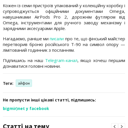
Кожен із семи пристроїв упакований у колекційну коробку і
супроводжується офіційними документами Omega,
навушниками AirPods Pro 2, дорожнім футляром від
Omega, інструментами для ручного заводу механізму і
зарядними аксесуарами Apple.
Нагадаємо, раніше ми
писали
про те, що фінський майстер
перетворив броню російського Т-90 на символ опору —
лімітований годинник з посланням.
Підпишись на наш
Telegram-канал
, якщо хочеш першим
дізнаватися головні новини.
Теги:
айфон
Не пропусти інші цікаві статті, підпишись:
bigmir)net у facebook
Статті на тему