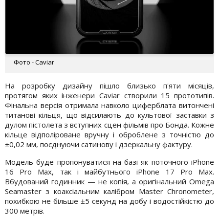
Фото - Caviar
На розробку дизайну пішло близько п'яти місяців,
протягом яких інженери Caviar створили 15 прототипів.
Фінальна версія отримала навколо циферблата витончені
титанові кільця, що відсилають до культової заставки з
дулом пістолета з вступних сцен фільмів про Бонда. Кожне
кільце відполіроване вручну і оброблене з точністю до
±0,02 мм, поєднуючи сатинову і дзеркальну фактуру.
Модель буде пропонуватися на базі як поточного iPhone
16 Pro Max, так і майбутнього iPhone 17 Pro Max.
Вбудований годинник — не копія, а оригінальний Omega
Seamaster з коаксіальним калібром Master Chronometer,
похибкою не більше ±5 секунд на добу і водостійкістю до
300 метрів.