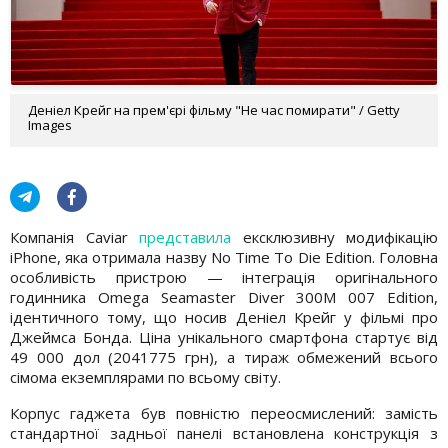
Деніел Крейг на прем'єрі фільму "Не час помирати" / Getty
Images
Компанія Caviar
представила
ексклюзивну модифікацію
iPhone, яка отримала назву No Time To Die Edition. Головна
особливість пристрою — інтеграція оригінального
годинника Omega Seamaster Diver 300M 007 Edition,
ідентичного тому, що носив Деніел Крейг у фільмі про
Джеймса Бонда. Ціна унікального смартфона стартує від
49 000 дол (2041775 грн), а тираж обмежений всього
сімома екземплярами по всьому світу.
Корпус гаджета був повністю переосмислений: замість
стандартної задньої панелі встановлена конструкція з