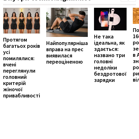
П
16
Не така
Протягом
ро
ідеальна, як
Найпопулярніша
багатьох років
зе
здається:
вправа на прес
усі
в 
названо три
виявилася
помилялися:
з
головні
переоціненою
вчені
ро
недоліки
переглянули
ри
бездротової
головний
ві
зарядки
критерій
жіночої
привабливості