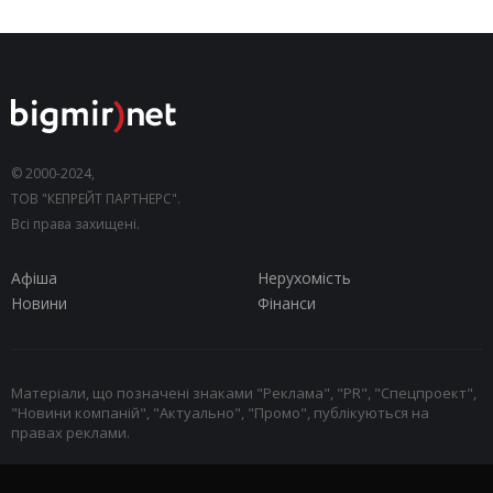
© 2000-2024,
ТОВ "КЕПРЕЙТ ПАРТНЕРС".
Всі права захищені.
Афіша
Нерухомість
Новини
Фінанси
Матеріали, що позначені знаками "Реклама", "PR", "Спецпроект",
"Новини компаній", "Актуально", "Промо", публікуються на
правах реклами.