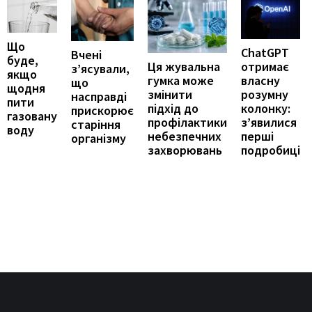
Що
ChatGPT
Вчені
буде,
отримає
Ця жувальна
з’ясували,
якщо
власну
гумка може
що
щодня
розумну
змінити
насправді
пити
колонку:
підхід до
прискорює
газовану
з’явилися
профілактики
старіння
воду
перші
небезпечних
організму
подробиці
захворювань