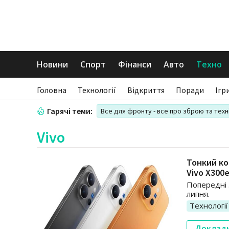
Новини
Спорт
Фінанси
Авто
Техно
Головна
Технології
Відкриття
Поради
Ігр
Гарячі теми:
Все для фронту - все про зброю та техн
Vivo
Тонкий ко
Vivo X300
Попередні 
липня.
Технології
Доклад