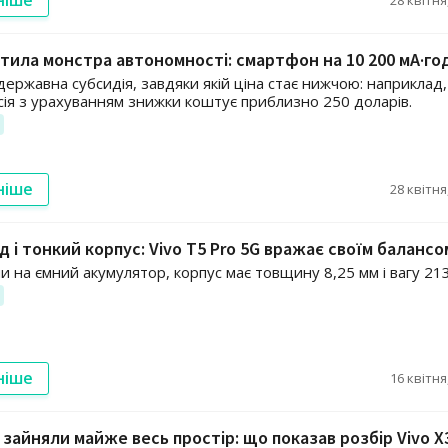
стила монстра автономності: смартфон на 10 200 мА·го
 державна субсидія, завдяки якій ціна стає нижчою: наприклад,
сія з урахуванням знижки коштує приблизно 250 доларів.
ніше
28 квітня
д і тонкий корпус: Vivo T5 Pro 5G вражає своїм балансо
 на ємний акумулятор, корпус має товщину 8,25 мм і вагу 213
ніше
16 квітня
зайняли майже весь простір: що показав розбір Vivo X