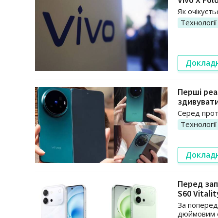
Як очікуєт
Технології
Доклад
Перші реал
здивуват
Серед прот
Технології
Доклад
Перед зап
S60 Vitalit
За поперед
дюймовим е