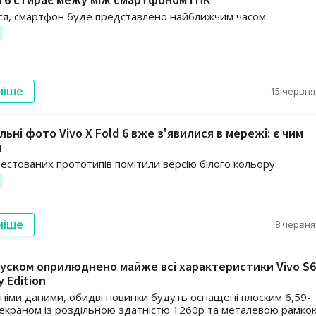
ься, смартфон буде представлено найближчим часом.
ніше
15 червня,
ьні фото Vivo X Fold 6 вже з'явилися в мережі: є чим
и
естованих прототипів помітили версію білого кольору.
ніше
8 червня,
уском оприлюднено майже всі характеристики Vivo S6
y Edition
німи даними, обидві новинки будуть оснащені плоским 6,59-
краном із роздільною здатністю 1260p та металевою рамко