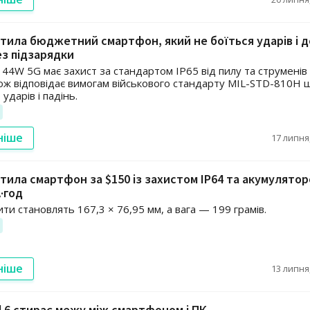
стила бюджетний смартфон, який не боїться ударів і д
з підзарядки
e 44W 5G має захист за стандартом IP65 від пилу та струменів
кож відповідає вимогам військового стандарту MIL-STD-810H
 ударів і падінь.
ніше
17 липня,
стила смартфон за $150 із захистом IP64 та акумулято
·год
ти становлять 167,3 × 76,95 мм, а вага — 199 грамів.
ніше
13 липня,
ld 6 стирає межу між смартфоном і ПК