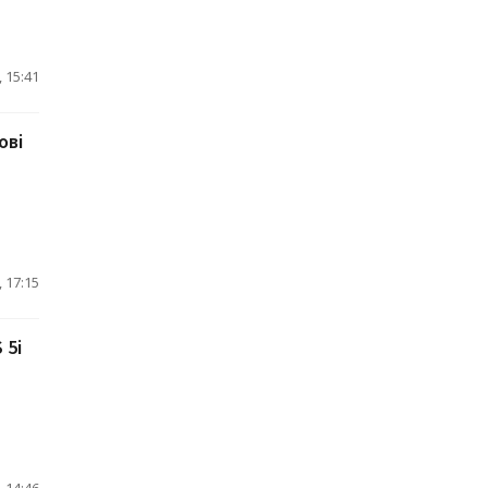
 15:41
ові
 17:15
 5i
, 14:46