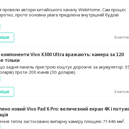
 провели автори китайського каналу WekiHome. Сам процес
оротко, проте основна увага приділена внутрішній будові
ніше
8 квітня
 компоненти Vivo X300 Ultra вражають: камера за 120
не тільки
що задня панель пристрою коштує дорожче за акумулятор: 3
оларів) проти 200 юанів (30 доларів).
ніше
6 квітня
ено новий Vivo Pad 6 Pro: величезний екран 4K і потуж
ація
ення тепла застосовано випарну камеру площею 71446 мм².