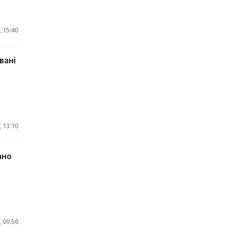
 15:40
вані
 13:10
ано
 09:56