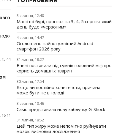
3 серпня, 12:40
овго
Магнітні бурі, прогноз на 3, 4, 5 серпня: який
день буде «червоним»
 щодо
4 серпня, 14:47
Оголошено найпотужніший Android-
смартфон 2026 року
 15:44
31 липня, 18:27
Вчені поставили під сумнів головний міф про
користь домашніх тварин
ром
30 липня, 17:54
Якщо ви постійно хочете їсти, причина
може бути не в голоді
3 серпня, 10:46
Casio представила нову каблучку G-Shock
 16:11
31 липня, 18:52
Цей тип жиру може непомітно руйнувати
мозок: висновки дослідження