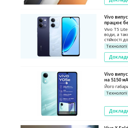
Vivo випу
працює бе
Vivo T5 Lit
води, а та
стійкості до
Технології
Доклад
Vivo випу
на 5150 мА
Його габари
Технології
Доклад
Vivo X Fo