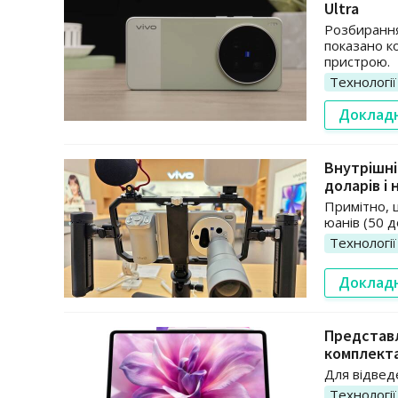
Ultra
Розбирання
показано к
пристрою.
Технології
Доклад
Внутрішні
доларів і 
Примітно, 
юанів (50 д
Технології
Доклад
Представл
комплект
Для відвед
Технології