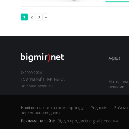
1
2
3
»
Афіша
© 2000-2024,
ТОВ "КЕПРЕЙТ ПАРТНЕРС".
Матеріали,
Всі права захищені.
реклами.
Наші контакти та схема проїзду
|
Редакція
|
Зв'язат
персональних даних
Реклама на сайті:
Відділ продажів digital реклами