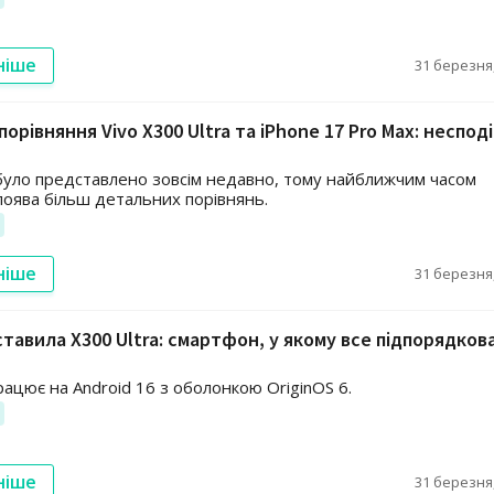
ніше
31 березня,
орівняння Vivo X300 Ultra та iPhone 17 Pro Max: несподі
уло представлено зовсім недавно, тому найближчим часом
 поява більш детальних порівнянь.
ніше
31 березня,
ставила X300 Ultra: смартфон, у якому все підпорядков
рацює на Android 16 з оболонкою OriginOS 6.
ніше
31 березня,