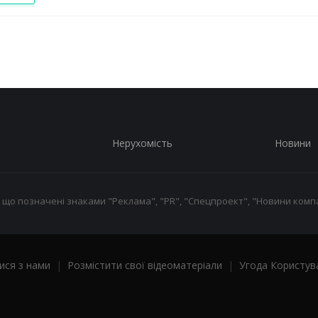
Нерухомість
Новини
 що позначені знаками "Реклама", "PR", "Спецпроект", "Новини компа
ися з нами
|
Розмістити свої відеоматеріали
|
Угода Користув