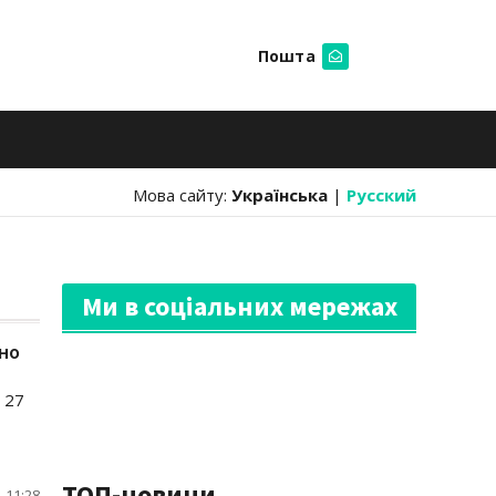
Пошта
Шукати
Мова сайту:
Українська
|
Русский
Ми в соціальних мережах
ено
 27
ТОП-новини
 11:28