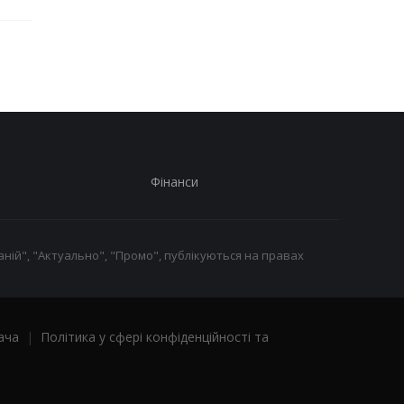
Фінанси
ній", "Актуально", "Промо", публікуються на правах
ача
|
Політика у сфері конфіденційності та