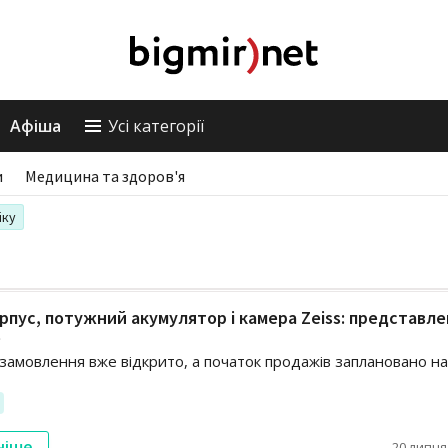
Афіша
Усі категорії
и
Медицина та здоров'я
іку
рпус, потужний акумулятор і камера Zeiss: представл
e
замовлення вже відкрито, а початок продажів заплановано на
ніше
20 липня,