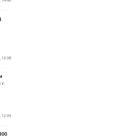
д
, 13:08
м
 г.
, 12:09
300