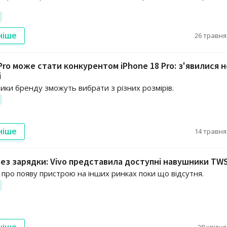
ніше
26 травня,
 Pro може стати конкурентом iPhone 18 Pro: з'явилися н
і
ки бренду зможуть вибрати з різних розмірів.
ніше
14 травня,
без зарядки: Vivo представила доступні навушники TWS
 про появу пристрою на інших ринках поки що відсутня.
ніше
28 квітня