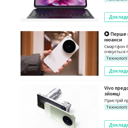
Доклад
Перше п
нюанси
Смартфон б
очікується
Технології
Доклад
Vivo пред
зйомці
Пристрій п
Технології
Доклад