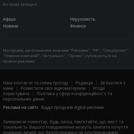
Всі права захищені.
Афіша
Нерухомість
Новини
Фінанси
Матеріали, що позначені знаками "Реклама", "PR", "Спецпроект",
"Новини компаній", "Актуально", "Промо", публікуються на
правах реклами.
Наші контакти та схема проїзду
|
Редакція
|
Зв'язатися з
нами
|
Розмістити свої відеоматеріали
|
Угода
Користувача
|
Політика у сфері конфіденційності та
персональних даних
Реклама на сайті:
Відділ продажів digital реклами
Залишаючи коментар, будь ласка, пам'ятайте, що зміст та
тональність Вашого повідомлення можуть зачіпати почуття
реальних людей, що безпосередньо чи опосередковано