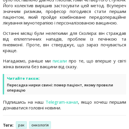
Його колектив вирішив застосувати цей метод. Всупереч
значним ризикам, професор погодився стати першим
пацієнтом, який пройде комбіноване передопераційне
лікування імунотерапією і персоналізованою вакциною.
Останні місяці були нелегкими для Сколієра: він страждав
від епілептичних нападів, проблем із печінкою та
пневмонії. Проте, він стверджує, що зараз почувається
краще.
Нагадаємо, раніше ми
писали
про те, що вперше у світі
жінка вижила без вакцини від сказу.
Читайте також:
Пересадка нирки свині: помер пацієнт, якому провели
операцію
Підпишись на наш
Telegram-канал
, якщо хочеш першим
дізнаватися головні новини.
Теги:
рак
онкологія