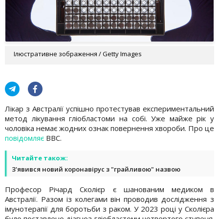
Ілюстративне зображення / Getty Images
Лікар з Австралії успішно протестував експериментальний
метод лікування гліобластоми на собі. Уже майже рік у
чоловіка немає жодних ознак повернення хвороби. Про це
повідомляє
ВВС.
Читайте також:
З'явився новий коронавірус з "грайливою" назвою
Професор Річард Сколієр є шанованим медиком в
Австралії. Разом із колегами він проводив дослідження з
імунотерапії для боротьби з раком. У 2023 році у Сколієра
було поставлено діагноз гліобластоми четвертого ступеня.