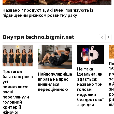
Названо 7 продуктів, які вчені пов’язують із
підвищеним ризиком розвитку раку
Внутри techno.bigmir.net
П
16
Не така
Протягом
ро
ідеальна, як
Найпопулярніша
багатьох років
зе
здається:
вправа на прес
усі
в 
названо три
виявилася
помилялися:
з
головні
переоціненою
вчені
ро
недоліки
переглянули
ри
бездротової
головний
ві
зарядки
критерій
жіночої