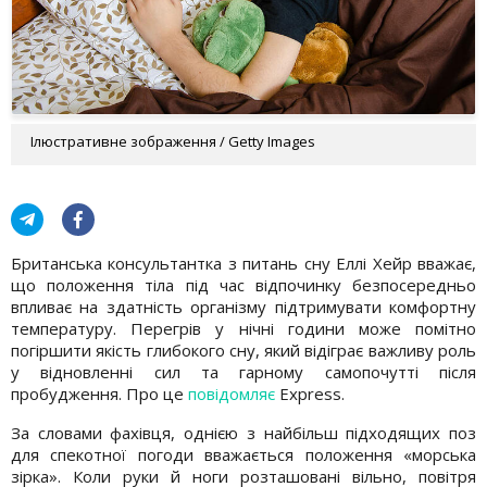
Ілюстративне зображення / Getty Images
Британська консультантка з питань сну Еллі Хейр вважає,
що положення тіла під час відпочинку безпосередньо
впливає на здатність організму підтримувати комфортну
температуру. Перегрів у нічні години може помітно
погіршити якість глибокого сну, який відіграє важливу роль
у відновленні сил та гарному самопочутті після
пробудження. Про це
повідомляє
Express.
За словами фахівця, однією з найбільш підходящих поз
для спекотної погоди вважається положення «морська
зірка». Коли руки й ноги розташовані вільно, повітря