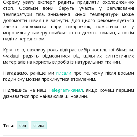
Окрему увагу експерт радить приділяти охолодженню
стоп. Оскільки вони беруть участь у регулюванні
температури тіла, зниження їхньої температури може
допомогти швидше заснути. Для цього рекомендується
злегка зволожити пару шкарпеток, помістити їх у
морозильну камеру приблизно на десять хвилин, а потім
надіти перед сном.
Крім того, важливу роль відіграє вибір постільної білизни.
Фахівці радять відмовитися від щільних синтетичних
матеріалів на користь виробів із натуральних тканин.
Нагадаємо, раніше ми
писали
про те, чому після восьми
годин сну можна прокинутися втомленим.
Підпишись на наш
Telegram-канал
, якщо хочеш першим
дізнаватися про найважливіші новини.
Теги:
сон
спека