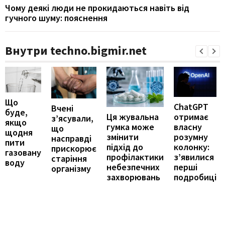
Чому деякі люди не прокидаються навіть від
гучного шуму: пояснення
Внутри techno.bigmir.net
Що
ChatGPT
Вчені
буде,
отримає
Ця жувальна
з’ясували,
якщо
власну
гумка може
що
щодня
розумну
змінити
насправді
пити
колонку:
підхід до
прискорює
газовану
з’явилися
профілактики
старіння
воду
перші
небезпечних
організму
подробиці
захворювань