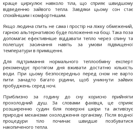
краще циркулює навколо тіла, що сприяє швидшому
відведенню зайвого тепла. Завдяки цьому сон стає
спокійнішим і комфортнішим.
Якщо людина спить не сама і простір на ліжку обмежений,
гарною альтернативою буде положення на боці. Така поза
допомагає ефективніше віддавати тепло через спину та
полегшує засинання навіть за умови підвищеної
температури в приміщенні.
Для підтримання нормального теплообміну експерт
рекомендує протягом дня вживати достатню кількість
води. При цьому безпосередньо перед сном не варто
пити занадто багато рідини, щоб уникнути зайвих
пробуджень серед ночі.
Приблизно за годину до сну корисно прийняти
прохолодний душ. За словами фахівця, це сприяє
розширенню судин біля поверхні шкіри та активізує
природні механізми охолодження організму. Після водної
процедури тіло починає швидше позбуватися
накопиченого тепла.