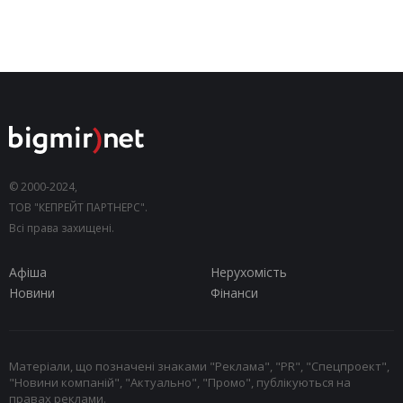
© 2000-2024,
ТОВ "КЕПРЕЙТ ПАРТНЕРС".
Всі права захищені.
Афіша
Нерухомість
Новини
Фінанси
Матеріали, що позначені знаками "Реклама", "PR", "Спецпроект",
"Новини компаній", "Актуально", "Промо", публікуються на
правах реклами.