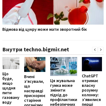
Відмова від цукру може мати зворотний бік
Внутри techno.bigmir.net
Що
ChatGPT
Вчені
буде,
отримає
Ця жувальна
з’ясували,
якщо
власну
гумка може
що
щодня
розумну
змінити
насправді
пити
колонку:
підхід до
прискорює
газовану
з’явилися
профілактики
старіння
воду
перші
небезпечних
організму