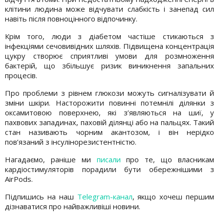
клітини людина може відчувати слабкість і занепад сил
навіть після повноцінного відпочинку.
Крім того, люди з діабетом частіше стикаються з
інфекціями сечовивідних шляхів. Підвищена концентрація
цукру створює сприятливі умови для розмноження
бактерій, що збільшує ризик виникнення запальних
процесів.
Про проблеми з рівнем глюкози можуть сигналізувати й
зміни шкіри. Насторожити повинні потемнілі ділянки з
оксамитовою поверхнею, які з’являються на шиї, у
пахвових западинах, паховій ділянці або на пальцях. Такий
стан називають чорним акантозом, і він нерідко
пов’язаний з інсулінорезистентністю.
Нагадаємо, раніше ми
писали
про те, що власникам
кардіостимуляторів порадили бути обережнішими з
AirPods.
Підпишись на наш
Telegram-канал
, якщо хочеш першим
дізнаватися про найважливіші новини.