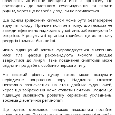
починають активніше виводити його з організму. Це
призводить до частішого сечовипускання та втрати
рідини, через що потреба у воді лише посилюється.
Ще одним тривожним сигналом може бути безперервне
відчуття голоду. Причина полягає в тому, що глюкоза не
завжди ефективно надходить у клітини, забезпечуючи їх
енергією. У результаті організм сприймає це як нестачу
ресурсів і вимагає більше їжі.
Якщо підвищений апетит супроводжується зниженням
маси тіла, фахівці рекомендують якомога швидше
звернутися до лікаря. Таке поєднання симптомів може
свідчити про діабет, особливо першого типу.
На високий рівень цукру також може вказувати
періодичне погіршення зору. Надлишок глюкози
негативно позначається на стані дрібних судин очей,
через що зображення може ставати нечітким. Згодом це
підвищує ймовірність розвитку серйозних ускладнень,
зокрема діабетичної ретинопатії.
Ще однією можливою ознакою вважається постійне
відчуття втоми. При недостатньому надходженні енергії в