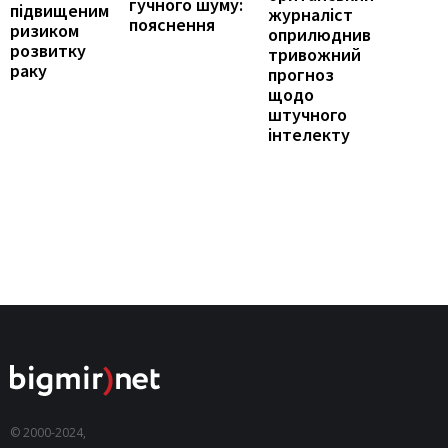
гучного шуму:
підвищеним
журналіст
пояснення
ризиком
оприлюднив
розвитку
тривожний
раку
прогноз
щодо
штучного
інтелекту
© 2000-2024,