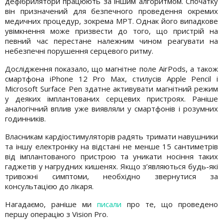
дефібрилятори працюють за іншим алгоритмом. Спочатку
він призначений для безпечного проведення окремих
медичних процедур, зокрема МРТ. Однак його випадкове
увімкнення може призвести до того, що пристрій на
певний час перестане належним чином реагувати на
небезпечні порушення серцевого ритму.
Дослідження показало, що магнітне поле AirPods, а також
смартфона iPhone 12 Pro Max, стилусів Apple Pencil і
Microsoft Surface Pen здатне активувати магнітний режим
у деяких імплантованих серцевих пристроях. Раніше
аналогічний вплив уже виявляли у смартфонів і розумних
годинників.
Власникам кардіостимуляторів радять тримати навушники
та іншу електроніку на відстані не менше 15 сантиметрів
від імплантованого пристрою та уникати носіння таких
гаджетів у нагрудних кишенях. Якщо з’являються будь-які
тривожні симптоми, необхідно звернутися за
консультацією до лікаря.
Нагадаємо, раніше ми
писали
про те, що проведено
першу операцію з Vision Pro.