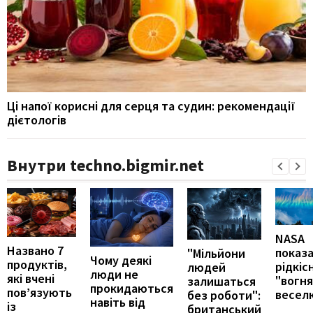
Ці напої корисні для серця та судин: рекомендації
дієтологів
Внутри techno.bigmir.net
NASA
Названо 7
показ
"Мільйони
Чому деякі
продуктів,
рідкіс
людей
люди не
які вчені
"вогн
залишаться
прокидаються
пов’язують
весел
без роботи":
навіть від
із
британський