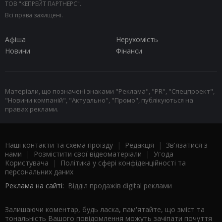
ТОВ "КЕПРЕЙТ ПАРТНЕРС".
Всі права захищені.
Афіша
Нерухомість
Новини
Фінанси
Матеріали, що позначені знаками "Реклама", "PR", "Спецпроект",
"Новини компаній", "Актуально", "Промо", публікуються на
правах реклами.
Наші контакти та схема проїзду
|
Редакція
|
Зв'язатися з
нами
|
Розмістити свої відеоматеріали
|
Угода
Користувача
|
Політика у сфері конфіденційності та
персональних даних
Реклама на сайті:
Відділ продажів digital реклами
Залишаючи коментар, будь ласка, пам'ятайте, що зміст та
тональність Вашого повідомлення можуть зачіпати почуття