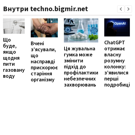
Внутри techno.bigmir.net
Що
ChatGPT
Вчені
буде,
отримає
Ця жувальна
з’ясували,
якщо
власну
гумка може
що
щодня
розумну
змінити
насправді
пити
колонку:
підхід до
прискорює
газовану
з’явилися
профілактики
старіння
воду
перші
небезпечних
організму
подробиці
захворювань