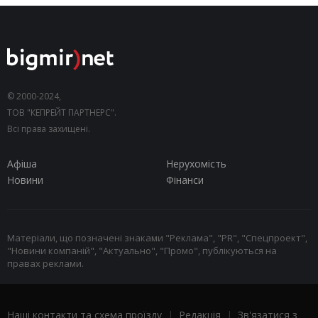
© 2000-2024,
ТОВ "КЕПРЕЙТ ПАРТНЕРС".
Всі права захищені.
Афіша
Нерухомість
Новини
Фінанси
Матеріали, що позначені знаками "Реклама", "PR", "Спецпроект",
"Новини компаній", "Актуально", "Промо", публікуються на
правах реклами.
Наші контакти та схема проїзду
|
Редакція
|
Зв'язатися з