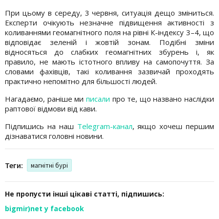
При цьому в середу, 3 червня, ситуація дещо зміниться.
Експерти очікують незначне підвищення активності з
коливаннями геомагнітного поля на рівні К-індексу 3–4, що
відповідає зеленій і жовтій зонам. Подібні зміни
відносяться до слабких геомагнітних збурень і, як
правило, не мають істотного впливу на самопочуття. За
словами фахівців, такі коливання зазвичай проходять
практично непомітно для більшості людей.
Нагадаємо, раніше ми
писали
про те, що названо наслідки
раптової відмови від кави.
Підпишись на наш
Telegram-канал
, якщо хочеш першим
дізнаватися головні новини.
Теги:
магнітні бурі
Не пропусти інші цікаві статті, підпишись:
bigmir)net у facebook