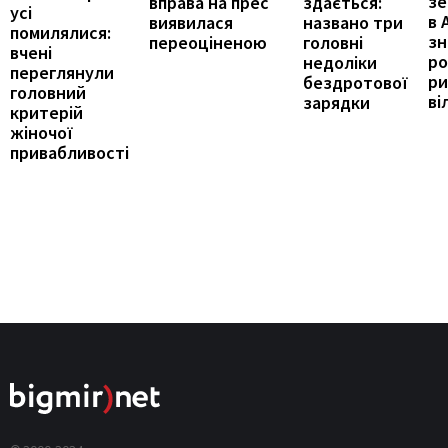
зе
здається:
вправа на прес
усі
в 
названо три
виявилася
помилялися:
з
головні
переоціненою
вчені
ро
недоліки
переглянули
ри
бездротової
головний
ві
зарядки
критерій
жіночої
привабливості