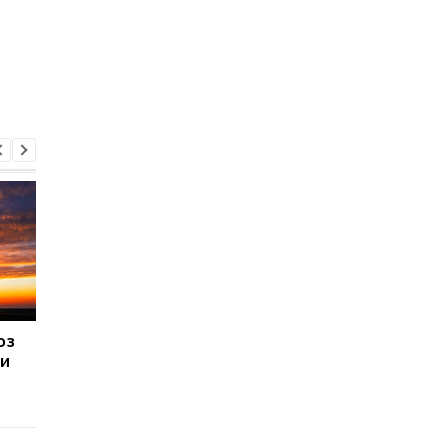
оз
Магнітні бурі, прогноз
Магнітні бурі, прогно
чи
на 9, 10, 11 липня:
на 2, 3, 4 липня: як
подробиці
розпочинається дру
місяць літа