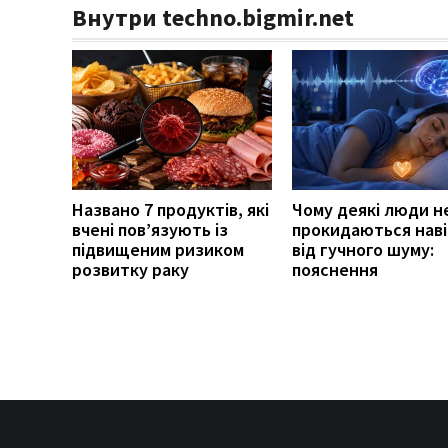
Внутри techno.bigmir.net
Названо 7 продуктів, які
Чому деякі люди н
вчені пов’язують із
прокидаються наві
підвищеним ризиком
від гучного шуму:
розвитку раку
пояснення