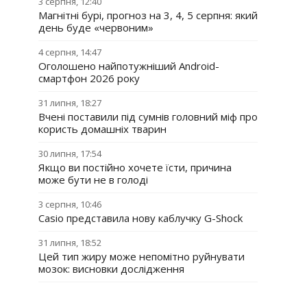
3 серпня, 12:40
Магнітні бурі, прогноз на 3, 4, 5 серпня: який
день буде «червоним»
4 серпня, 14:47
Оголошено найпотужніший Android-
смартфон 2026 року
31 липня, 18:27
Вчені поставили під сумнів головний міф про
користь домашніх тварин
30 липня, 17:54
Якщо ви постійно хочете їсти, причина
може бути не в голоді
3 серпня, 10:46
Casio представила нову каблучку G-Shock
31 липня, 18:52
Цей тип жиру може непомітно руйнувати
мозок: висновки дослідження