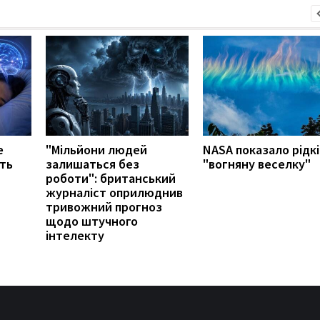
е
"Мільйони людей
NASA показало рідк
ть
залишаться без
"вогняну веселку"
роботи": британський
журналіст оприлюднив
тривожний прогноз
щодо штучного
інтелекту