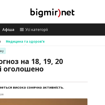
Афіша
Усі категорії
и
Медицина та здоров'я
іку
огноз на 18, 19, 20
ні оголошено
меться висока сонячна активність.
рія