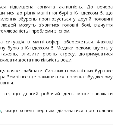
ться підвищена сонячна активність. До вечора
итися до рівня магнітної бурі з К-індексом 5, що
силення збурень прогнозується у другій половині
людей можуть з'явитися головні болі, відчуття
томлюваність і проблеми зі сном.
на ситуація в магнітосфері збережеться. Фахівці
ну бурю з К-індексом 5. Медики рекомендують у
нтажень, знизити рівень стресу, дотримуватися
живати достатню кількість води.
нця почне слабшати. Сильних геомагнітних бур вже
ера Землі все ще залишиться в злегка збудженому
ивання.
 те, що довгий робочий день може заважати
л
, якщо хочеш першим дізнаватися про головні