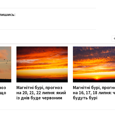
дпишись:
ноз
Магнітні бурі, прогноз
Магнітні бурі, прогн
: що
на 20, 21, 22 липня: який
на 16, 17, 18 липня: 
із днів буде червоним
будуть бурі