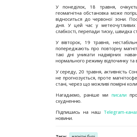
У понеділок, 18 травня, очікує
геомагнітна обстановка може погірш
відноситься до червоної зони. По
дня. У цей час у метеочутливих 
слабкості, перепади тиску, швидка с
У вівторок, 19 травня, нестабіль
попереджають про повторну магніт
такі дні уникати надмірних нава
нормального режиму відпочинку та в
У середу, 20 травня, активність Со
не прогнозується, проте магнітосф
стані, через що можливі помірні кол
Нагадаємо, раніше ми
писали
про
схудненню.
Підпишись на наш
Telegram-кана
новини.
Теги:
магнітні бурі