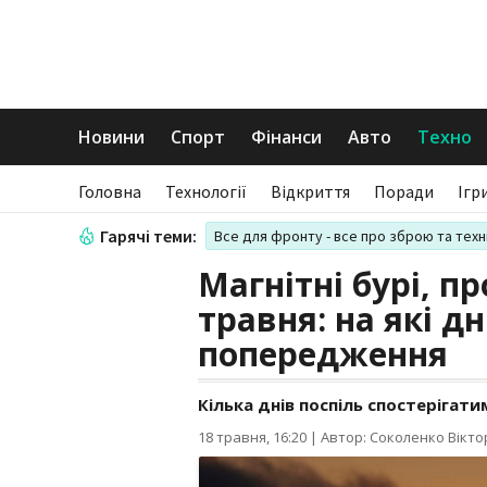
Новини
Спорт
Фінанси
Авто
Техно
Головна
Технології
Відкриття
Поради
Ігр
Гарячі теми:
Все для фронту - все про зброю та техн
Магнітні бурі, пр
травня: на які д
попередження
Кілька днів поспіль спостерігати
18 травня, 16:20
|
Автор: Соколенко Вікто