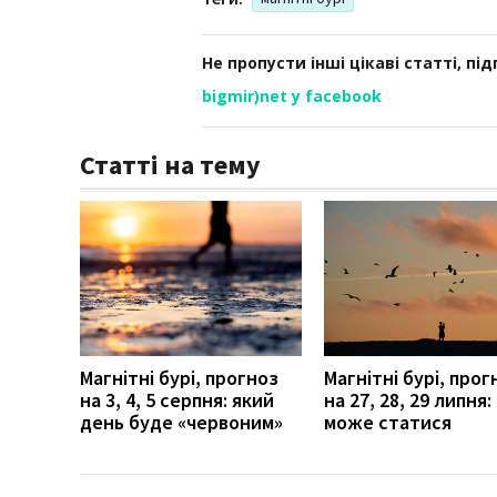
Не пропусти інші цікаві статті, пі
bigmir)net у facebook
Статті на тему
Магнітні бурі, прогноз
Магнітні бурі, прог
на 3, 4, 5 серпня: який
на 27, 28, 29 липня
день буде «червоним»
може статися