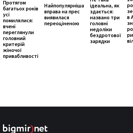
Протягом
ро
ідеальна, як
Найпопулярніша
багатьох років
зе
здається:
вправа на прес
усі
в 
названо три
виявилася
помилялися:
з
головні
переоціненою
вчені
ро
недоліки
переглянули
ри
бездротової
головний
ві
зарядки
критерій
жіночої
привабливості