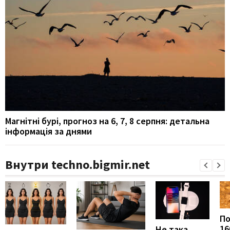
Магнітні бурі, прогноз на 6, 7, 8 серпня: детальна
інформація за днями
Внутри techno.bigmir.net
П
16
Не така