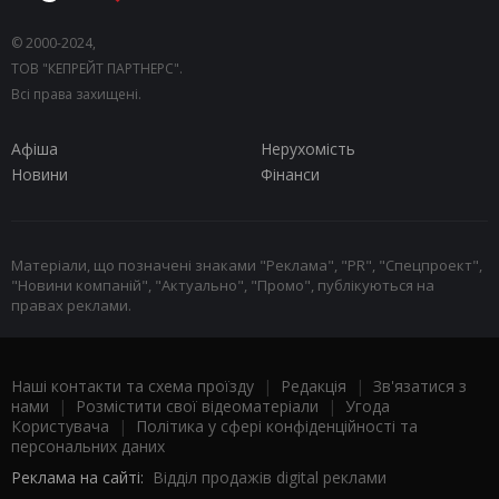
© 2000-2024,
ТОВ "КЕПРЕЙТ ПАРТНЕРС".
Всі права захищені.
Афіша
Нерухомість
Новини
Фінанси
Матеріали, що позначені знаками "Реклама", "PR", "Спецпроект",
"Новини компаній", "Актуально", "Промо", публікуються на
правах реклами.
Наші контакти та схема проїзду
|
Редакція
|
Зв'язатися з
нами
|
Розмістити свої відеоматеріали
|
Угода
Користувача
|
Політика у сфері конфіденційності та
персональних даних
Реклама на сайті:
Відділ продажів digital реклами