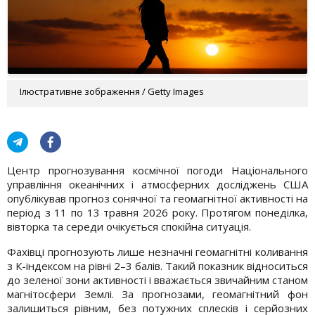
Ілюстративне зображення / Getty Images
Центр прогнозування космічної погоди Національного
управління океанічних і атмосферних досліджень США
опублікував прогноз сонячної та геомагнітної активності на
період з 11 по 13 травня 2026 року. Протягом понеділка,
вівторка та середи очікується спокійна ситуація.
Фахівці прогнозують лише незначні геомагнітні коливання
з К-індексом на рівні 2–3 балів. Такий показник відноситься
до зеленої зони активності і вважається звичайним станом
магнітосфери Землі. За прогнозами, геомагнітний фон
залишиться рівним, без потужних сплесків і серйозних