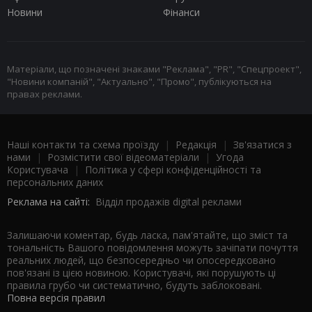
Новини
Фінанси
Матеріали, що позначені знаками "Реклама", "PR", "Спецпроект",
"Новини компаній", "Актуально", "Промо", публікуються на
правах реклами.
Наші контакти та схема проїзду
|
Редакція
|
Зв'язатися з
нами
|
Розмістити свої відеоматеріали
|
Угода
Користувача
|
Політика у сфері конфіденційності та
персональних даних
Реклама на сайті:
Відділ продажів digital реклами
Залишаючи коментар, будь ласка, пам'ятайте, що зміст та
тональність Вашого повідомлення можуть зачіпати почуття
реальних людей, що безпосередньо чи опосередковано
пов'язані із цією новиною. Користувачі, які порушують ці
правила грубо чи систематично, будуть заблоковані.
Повна версія правил