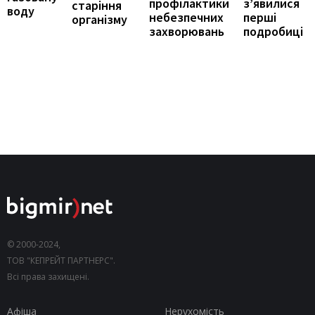
з’явилися
профілактики
старіння
воду
перші
небезпечних
організму
подробиці
захворювань
© 2000-2024,
ТОВ "КЕПРЕЙТ ПАРТНЕРС".
Всі права захищені.
Афіша
Нерухомість