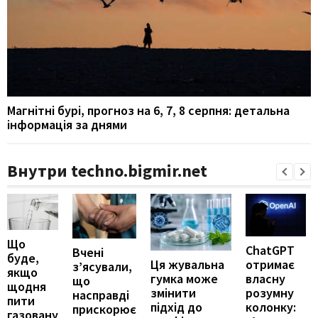
Магнітні бурі, прогноз на 6, 7, 8 серпня: детальна
інформація за днями
Внутри techno.bigmir.net
Що
ChatGPT
Вчені
буде,
отримає
Ця жувальна
з’ясували,
якщо
власну
гумка може
що
щодня
розумну
змінити
насправді
пити
колонку:
підхід до
прискорює
газовану