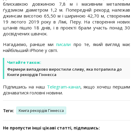
блискавкою довжиною 7,8 м і масивним металевим
ґудзиком діаметром 1,2 м. Попередній рекорд належав
джинсам висотою 65,50 м і шириною 42,70 м, створеним
19 лютого 2019 року в Лімі, Перу. На створення нових
штанів пішло 18 днів, і в проекті брали участь понад 30
досвідчених швачок.
Нагадаємо, раніше ми
писали
про те, який вигляд має
найбільший iPhone у світі.
Читайте також:
Фермери випадково виростили сливу, яка потрапила до
Книги рекордів Гіннесса
Підпишись на наш
Telegram-канал
, якщо хочеш першим
дізнаватися головні новини.
Теги:
Книга рекордів Гіннесса
Не пропусти інші цікаві статті, підпишись: