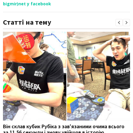
bigmir)net у facebook
Статті на тему
Він склав кубик Рубіка з зав'язаними очима всього
за 11,56 секунди і знову увійшов в історію