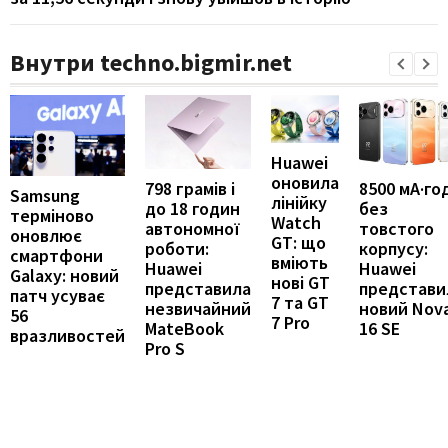
Внутри techno.bigmir.net
Huawei
оновила
798 грамів і
8500 мА·го
Samsung
лінійку
до 18 годин
без
терміново
Watch
автономної
товстого
оновлює
GT: що
роботи:
корпусу:
смартфони
вміють
Huawei
Huawei
Galaxy: новий
нові GT
представила
представи
патч усуває
7 та GT
незвичайний
новий Nov
56
7 Pro
MateBook
16 SE
вразливостей
Pro S