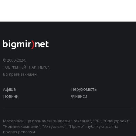
© 2000-2024,
ТОВ "КЕПРЕЙТ ПАРТНЕРС".
Всі права захищені.
Афіша
Нерухомість
Новини
Фінанси
Матеріали, що позначені знаками "Реклама", "PR", "Спецпроект",
"Новини компаній", "Актуально", "Промо", публікуються на
правах реклами.