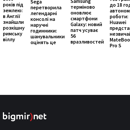
Samsung
Sega
років під
до 18 го
терміново
перетворила
землею:
автоном
оновлює
легендарні
в Англії
роботи:
смартфони
консолі на
знайшли
Huawei
Galaxy: новий
наручні
розкішну
предста
патч усуває
годинники:
римську
незвича
56
шанувальники
віллу
MateBoo
вразливостей
оцінять це
Pro S