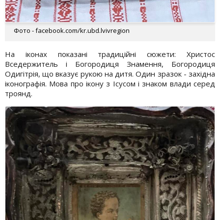
Фото - facebook.com/kr.ubd.lvivregion
На іконах показані традиційні сюжети: Христос
Вседержитель і Богородиця Знамення, Богородиця
Одигітрія, що вказує рукою на дитя. Один зразок - західна
іконографія. Мова про ікону з Ісусом і знаком влади серед
троянд.