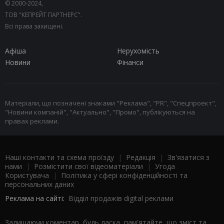
© 2000-2024,
ТОВ "КЕПРЕЙТ ПАРТНЕРС".
Всі права захищені.
Афіша
Нерухомість
Новини
Фінанси
Матеріали, що позначені знаками "Реклама", "PR", "Спецпроект",
"Новини компаній", "Актуально", "Промо", публікуються на
правах реклами.
Наші контакти та схема проїзду
|
Редакція
|
Зв'язатися з
нами
|
Розмістити свої відеоматеріали
|
Угода
Користувача
|
Політика у сфері конфіденційності та
персональних даних
Реклама на сайті:
Відділ продажів digital реклами
Залишаючи коментар, будь ласка, пам'ятайте, що зміст та