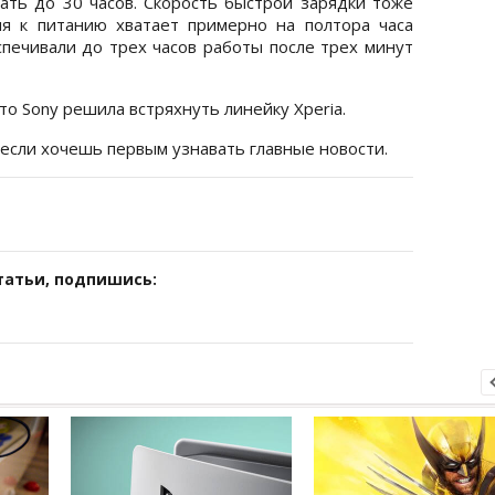
ать до 30 часов. Скорость быстрой зарядки тоже
ия к питанию хватает примерно на полтора часа
спечивали до трех часов работы после трех минут
что Sony решила встряхнуть линейку Xperia.
 если хочешь первым узнавать главные новости.
татьи, подпишись: