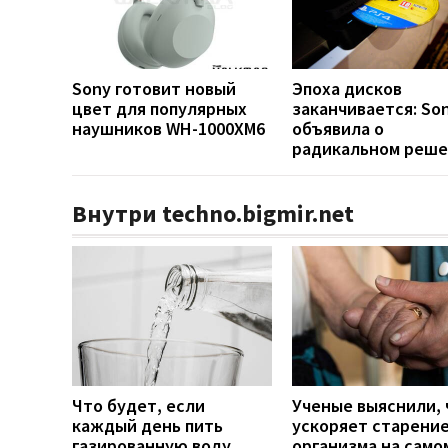
Sony готовит новый
Эпоха дисков
цвет для популярных
заканчивается: So
наушников WH-1000XM6
объявила о
радикальном реш
Внутри techno.bigmir.net
Что будет, если
Ученые выяснили, 
каждый день пить
ускоряет старени
газированную воду
организма на само