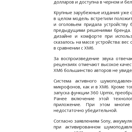
долларов и доступна в черном и бе
Крупные зарубежные издания уже оп
в целом модель встретили положит
и оголовьем придала устройству
предыдущими решениями бренда. 
дизайне и комфорте при исполь
сказалось на массе устройства: вес
в сравнении с XM6.
За воспроизведение звука отвеч
рецензиях отмечают высокое качест
XM6 большинство авторов не увиде
Система активного шумоподавле
микрофонов, как и в XM6. Кроме то
запуска функции 360 Upmix, преоб
Ранее включение этой техноло
приложение. При этом многие
недостаточно убедительной.
Согласно заявлениям Sony, аккумул
при активированном шумоподавл