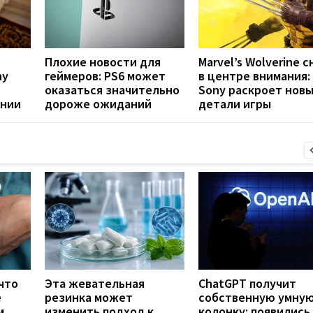
Плохие новости для
Marvel’s Wolverine с
ny
геймеров: PS6 может
в центре внимания:
оказаться значительно
Sony раскроет нов
ении
дороже ожиданий
детали игры
что
Эта жевательная
ChatGPT получит
е
резинка может
собственную умну
м
изменить подход к
колонку: появились