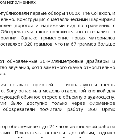
лом исполнениях.
убликовали первые обзоры 1000X The Collexion, и
ельно. Конструкция с металлическими шарнирами
 более дорогой и надежный вид по сравнению с
Обозреватели также положительно отозвались о
зовании. Однако применение новых материалов
 составляет 320 граммов, что на 67 граммов больше
ают обновленные 30-миллиметровые драйверы. В
во звучания, хотя заметного скачка относительно
ло.
ния осталась прежней — используются шесть
го, Sony оснастила модель отдельной кнопкой для
разующей обычное стерео в объемную аудиосцену.
гии было доступно только через фирменное
 обозреватели посчитали работу 360 Upmix
ятор обеспечивает до 24 часов автономной работы
ении. Показатель остается достойным, однако