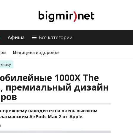
о
Афиша
Все категории
гры
Медицина и здоровье
ехнику
юбилейные 1000X The
лл, премиальный дизайн
аров
о-прежнему находится на очень высоком
лагманским AirPods Max 2 от Apple.
я