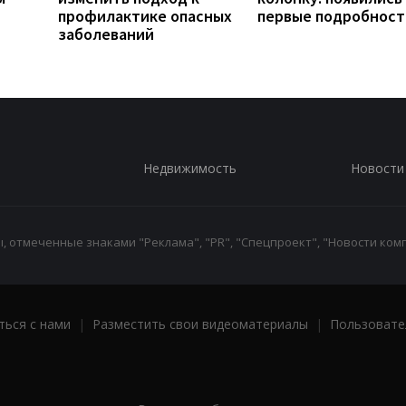
профилактике опасных
первые подробност
заболеваний
Недвижимость
Новости
 отмеченные знаками "Реклама", "PR", "Спецпроект", "Новости комп
ться с нами
|
Разместить свои видеоматериалы
|
Пользовате