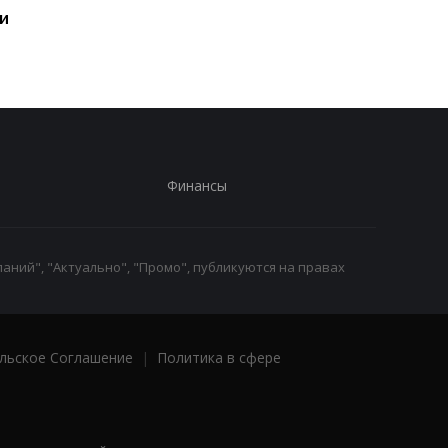
и
запуск в своей истории
Финансы
аний", "Актуально", "Промо", публикуются на правах
льское Соглашение
|
Политика в сфере