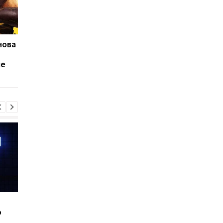
нова
Sony готовит премьеру
Sony Xperia 1 VIII уте
Xperia 1 VIII: тизер
сеть: что поменяли и
ые
раскрыл главное
что решили не трога
изменение
Шесть смартфонов за
Назван самый люби
ю
год: Nothing готовит
iPhone пользователе
самый масштабный
и это не новый флаг