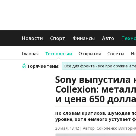
Новости
Спорт
Финансы
Авто
Техн
Главная
Технологии
Открытия
Советы
И
Горячие темы:
Все для фронта - все про оружие и т
Sony выпустила 
Collexion: мета
и цена 650 долл
По словам критиков, шумодав п
уровне, хотя немного уступает ф
20 мая, 13:42
|
Автор: Соколенко Виктори