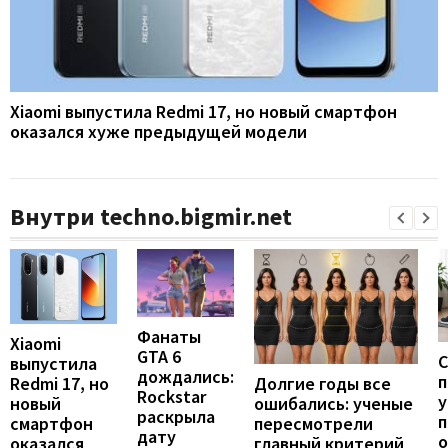
Xiaomi выпустила Redmi 17, но новый смартфон
оказался хуже предыдущей модели
Внутри techno.bigmir.net
Фанаты
Xiaomi
GTA 6
С
выпустила
дождались:
п
Долгие годы все
Redmi 17, но
Rockstar
у
ошибались: ученые
новый
раскрыла
п
пересмотрели
смартфон
дату
о
главный критерий
оказался