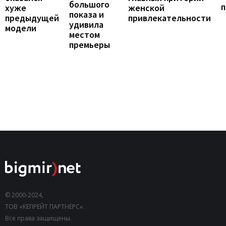
большого
женской
хуже
показа и
привлекательности
предыдущей
удивила
модели
местом
премьеры
© 2000-2024,
ТОВ «КЕПРЕЙТ ПАРТНЕРС».
Все права защищены.