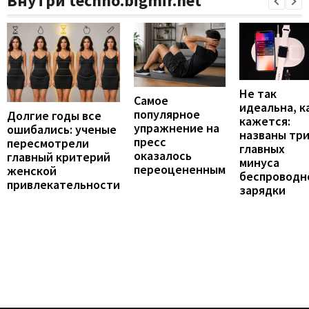
Внутри techno.bigmir.net
Не так
Самое
идеальна, к
популярное
Долгие годы все
кажется:
упражнение на
ошибались: ученые
названы тр
пресс
пересмотрели
главных
оказалось
главный критерий
минуса
переоцененным
женской
беспроводн
привлекательности
зарядки