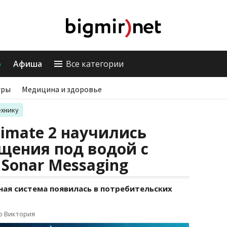
о
Афиша
Все категории
гры
Медицина и здоровье
ехнику
timate 2 научились
щения под водой с
Sonar Messaging
ная система появилась в потребительских
о Виктория