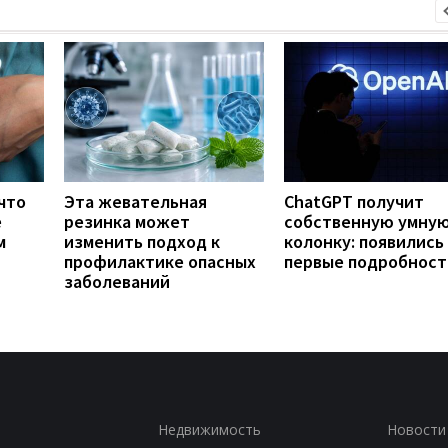
что
Эта жевательная
ChatGPT получит
е
резинка может
собственную умну
м
изменить подход к
колонку: появились
профилактике опасных
первые подробност
заболеваний
Недвижимость
Новости