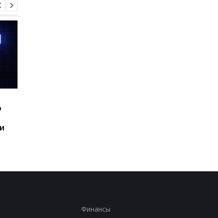
Шесть смартфонов за
Назван самый люби
ю
год: Nothing готовит
iPhone пользователе
самый масштабный
и это не новый флаг
и
запуск в своей истории
Финансы