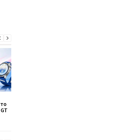
8500 мАч без толстого
Pixel Watch 5 полно
что
корпуса: Huawei
рассекретили до
 GT
показала новый Nova 16
анонса: раскрыты
SE
характеристики, це
дата выхода