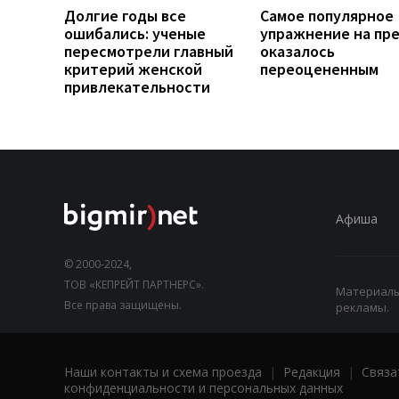
Долгие годы все
Самое популярное
ошибались: ученые
упражнение на пр
пересмотрели главный
оказалось
критерий женской
переоцененным
привлекательности
Афиша
© 2000-2024,
ТОВ «КЕПРЕЙТ ПАРТНЕРС».
Материалы,
Все права защищены.
рекламы.
Наши контакты и схема проезда
|
Редакция
|
Связа
конфиденциальности и персональных данных