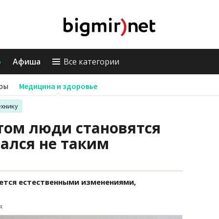
о
Афиша
Все категории
ры
Медицина и здоровье
ехнику
том люди становятся
зался не таким
ется естественными изменениями,
я