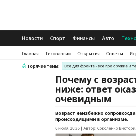
Новости
Спорт
Финансы
Авто
Техн
Главная
Технологии
Открытия
Советы
Иг
Горячие темы:
Все для фронта - все про оружие и т
Почему с возрас
ниже: ответ ока
очевидным
Возраст неизбежно сопровожда
происходящими в организме.
6 июля, 20:36
|
Автор: Соколенко Виктори