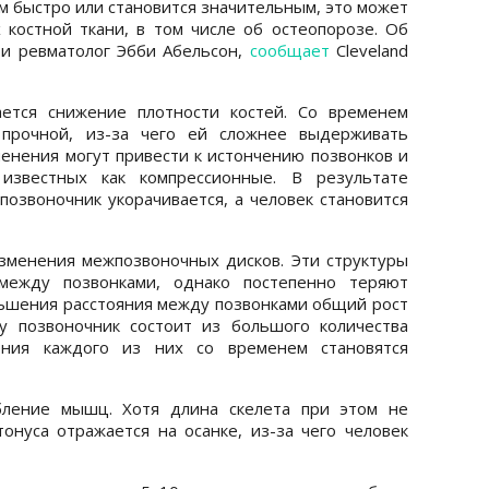
м быстро или становится значительным, это может
 костной ткани, в том числе об остеопорозе. Об
 и ревматолог Эбби Абельсон,
сообщает
Cleveland
ется снижение плотности костей. Со временем
 прочной, из-за чего ей сложнее выдерживать
менения могут привести к истончению позвонков и
 известных как компрессионные. В результате
позвоночник укорачивается, а человек становится
менения межпозвоночных дисков. Эти структуры
между позвонками, однако постепенно теряют
ьшения расстояния между позвонками общий рост
у позвоночник состоит из большого количества
ния каждого из них со временем становятся
бление мышц. Хотя длина скелета при этом не
нуса отражается на осанке, из-за чего человек