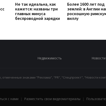
Не так идеальна, как
Более 1600 лет под
есс
кажется: названы три
землей: в Англии н
главных минуса
роскошную римску
беспроводной зарядки
виллу
Недвижимость
Новости
 отмеченные знаками "Реклама", "PR", "Спецпроект", "Новости комп
ться с нами
|
Разместить свои видеоматериалы
|
Пользовате