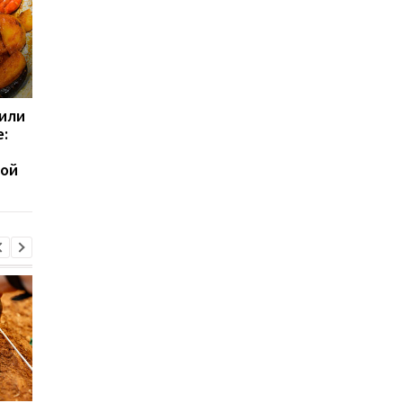
или
Посмотрите на свои
Какие продукты мог
:
ногти: эти признаки
помочь мозгу дольш
иногда говорят о
оставаться молодым
ной
серьезных проблемах
выводы ученых
со здоровьем