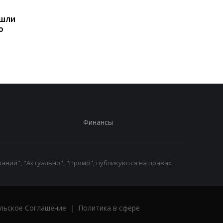
Sega превратила
Магнитные бури,
ашли
легендарные консоли в
прогноз на 6, 7, 8
ю
наручные часы: фанаты
августа: подробност
оценят
по дням
Финансы
аний", "Актуально", "Промо", публикуются на правах
льское Соглашение
|
Политика в сфере