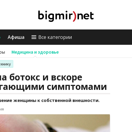
о
Афиша
Все категории
ры
Медицина и здоровье
ехнику
 ботокс и вскоре
пугающими симптомами
ение женщины к собственной внешности.
ия