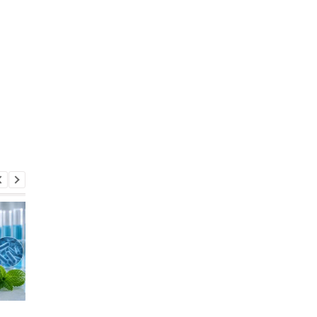
ChatGPT получит
Шесть смартфонов з