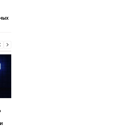
собственную умную
год: Nothing готовит
колонку: появились
самый масштабный
ных
первые подробности
запуск в своей исто
Шесть смартфонов за
Назван самый люби
ю
год: Nothing готовит
iPhone пользователе
самый масштабный
и это не новый флаг
и
запуск в своей истории