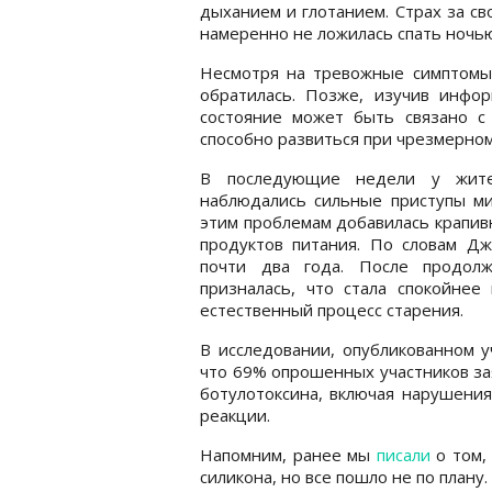
дыханием и глотанием. Страх за св
намеренно не ложилась спать ночью
Несмотря на тревожные симптомы
обратилась. Позже, изучив инфо
состояние может быть связано с
способно развиться при чрезмерном
В последующие недели у жите
наблюдались сильные приступы ми
этим проблемам добавилась крапив
продуктов питания. По словам Д
почти два года. После продолж
призналась, что стала спокойнее
естественный процесс старения.
В исследовании, опубликованном уч
что 69% опрошенных участников за
ботулотоксина, включая нарушения
реакции.
Напомним, ранее мы
писали
о том,
силикона, но все пошло не по плану.