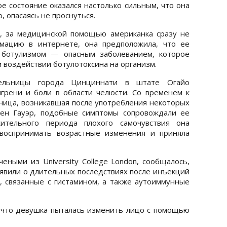
ое состояние оказался настолько сильным, что она
, опасаясь не проснуться.
, за медицинской помощью американка сразу не
рмацию в интернете, она предположила, что ее
 ботулизмом — опасным заболеванием, которое
 воздействии ботулотоксина на организм.
льницы города Цинциннати в штате Огайо
грени и боли в области челюсти. Со временем к
ница, возникавшая после употребления некоторых
жен Гауэр, подобные симптомы сопровождали ее
ительного периода плохого самочувствия она
 воспринимать возрастные изменения и приняла
еными из University College London, сообщалось,
явили о длительных последствиях после инъекций
, связанные с гистамином, а также аутоиммунные
 что девушка пыталась изменить лицо с помощью