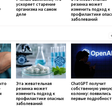
ускоряет старение
резинка может
у
организма на самом
изменить подход к
деле
профилактике опас
заболеваний
что
Эта жевательная
ChatGPT получит
е
резинка может
собственную умну
м
изменить подход к
колонку: появились
профилактике опасных
первые подробност
заболеваний