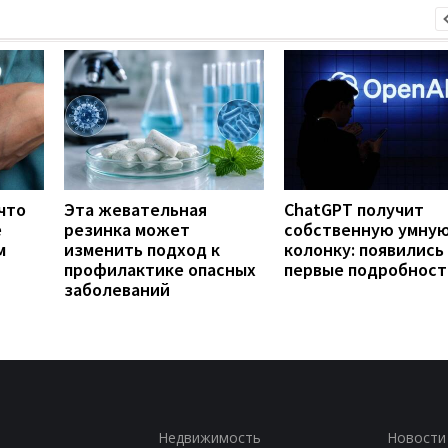
что
Эта жевательная
ChatGPT получит
е
резинка может
собственную умну
м
изменить подход к
колонку: появились
профилактике опасных
первые подробност
заболеваний
Недвижимость
Новости