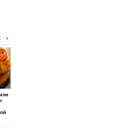
или
Посмотрите на свои
Какие продукты мог
:
ногти: эти признаки
помочь мозгу дольш
иногда говорят о
оставаться молодым
ной
серьезных проблемах
выводы ученых
со здоровьем