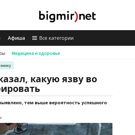
о
Афиша
Все категории
ры
Медицина и здоровье
ехнику
казал, какую язву во
рировать
выявлено, тем выше вероятность успешного
я