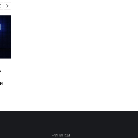
Шесть смартфонов за
Назван самый люби
ю
год: Nothing готовит
iPhone пользователе
самый масштабный
и это не новый флаг
и
запуск в своей истории
Финансы