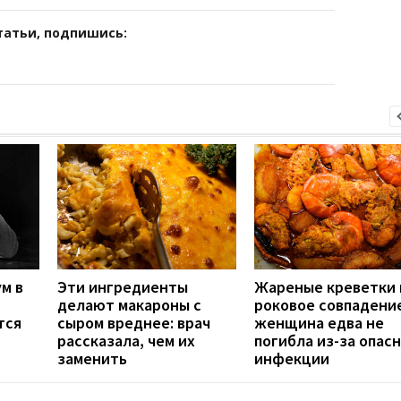
татьи, подпишись:
м в
Эти ингредиенты
Жареные креветки 
делают макароны с
роковое совпадение
тся
сыром вреднее: врач
женщина едва не
рассказала, чем их
погибла из-за опас
заменить
инфекции