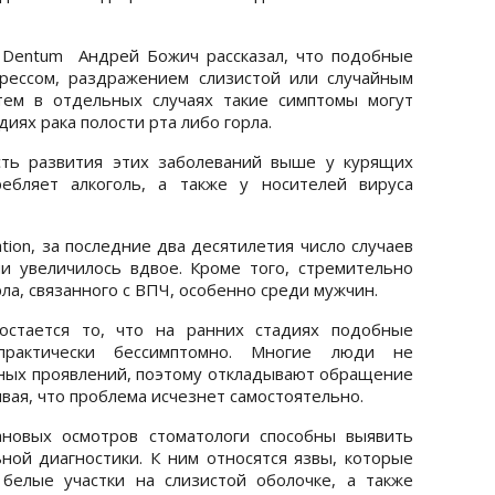
 Dentum Андрей Божич рассказал, что подобные
рессом, раздражением слизистой или случайным
тем в отдельных случаях такие симптомы могут
иях рака полости рта либо горла.
сть развития этих заболеваний выше у курящих
ребляет алкоголь, а также у носителей вируса
tion, за последние два десятилетия число случаев
и увеличилось вдвое. Кроме того, стремительно
ла, связанного с ВПЧ, особенно среди мужчин.
остается то, что на ранних стадиях подобные
практически бессимптомно. Многие люди не
ных проявлений, поэтому откладывают обращение
ая, что проблема исчезнет самостоятельно.
ановых осмотров стоматологи способны выявить
ой диагностики. К ним относятся язвы, которые
белые участки на слизистой оболочке, а также