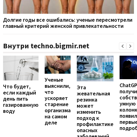
Долгие годы все ошибались: ученые пересмотрели
главный критерий женской привлекательности
Внутри techno.bigmir.net
Ученые
ChatG
выяснили,
Что будет,
Эта
получ
что
если каждый
жевательная
собст
ускоряет
день пить
резинка
умную
старение
газированную
может
колонк
организма
воду
изменить
появил
на самом
подход к
первы
деле
профилактике
подро
опасных
заболеваний