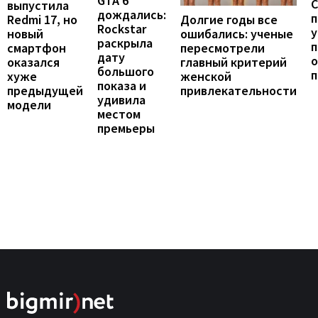
GTA 6
С
выпустила
дождались:
п
Долгие годы все
Redmi 17, но
Rockstar
у
ошибались: ученые
новый
раскрыла
п
пересмотрели
смартфон
дату
о
главный критерий
оказался
большого
женской
хуже
показа и
привлекательности
предыдущей
удивила
модели
местом
премьеры