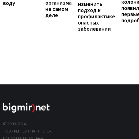
колонк
организма
воду
изменить
появил
на самом
подход к
первы
деле
профилактике
подро
опасных
заболеваний
© 2000-2024,
ТОВ «КЕПРЕЙТ ПАРТНЕРС».
Все права защищены.