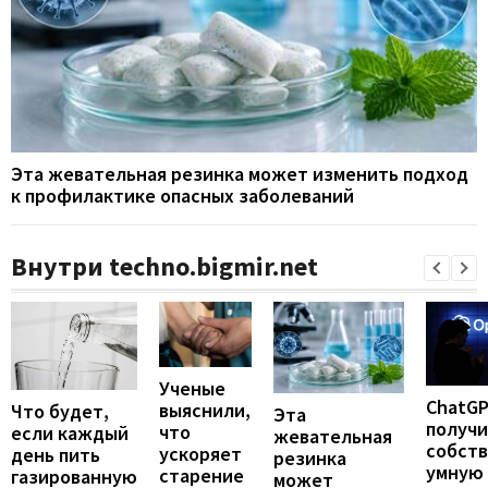
Эта жевательная резинка может изменить подход
к профилактике опасных заболеваний
Внутри techno.bigmir.net
Ученые
ChatG
выяснили,
Что будет,
Эта
получ
что
если каждый
жевательная
собст
ускоряет
день пить
резинка
умную
старение
газированную
может