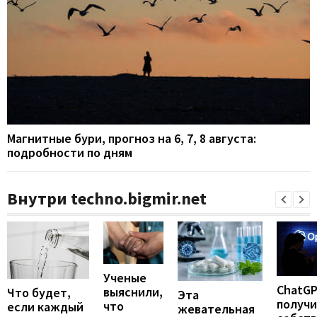
Магнитные бури, прогноз на 6, 7, 8 августа:
подробности по дням
Внутри techno.bigmir.net
Ученые
ChatG
выяснили,
Что будет,
Эта
получ
что
если каждый
жевательная