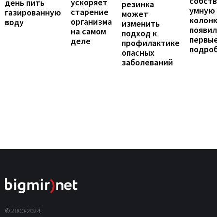
собст
ускоряет
день пить
резинка
умную
старение
газированную
может
колонк
организма
воду
изменить
появил
на самом
подход к
первы
деле
профилактике
подро
опасных
заболеваний
© 2000-2024,