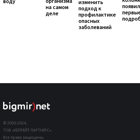
организма
воду
изменить
появил
на самом
подход к
первы
деле
профилактике
подро
опасных
заболеваний
© 2000-2024,
ТОВ «КЕПРЕЙТ ПАРТНЕРС».
Все права защищены.