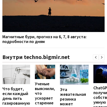
Магнитные бури, прогноз на 6, 7, 8 августа:
подробности по дням
Внутри techno.bigmir.net
Ученые
ChatG
выяснили,
Что будет,
Эта
получ
что
если каждый
жевательная
собст
ускоряет
день пить
резинка
умную
старение
газированную
может
колонк